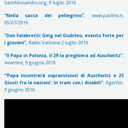
SantAlessandro.org, 9 luglio 2016
“Nella sacca del pellegrino”
, www.paoline.it,
05/07/2016
“Don Falabretti: Gmg nel Giubileo, evento forte per
i giovani”,
Radio Vaticana 2 luglio 2016
“Il Papa in Polonia, il 29 la preghiera ad Auschwitz”
,
Avvenire, 9 giugno 2016
“‘Papa incontrerà sopravvissuti di Auschwitz e 25
Giusti fra le nazioni’. In tram con i disabili”
, AgenSir,
9 giugno 2016