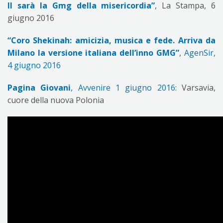
II sarà la Gmg della misericordia”
, La Stampa, 6
giugno 2016
“Coro Shekinah: amicizia, musica e fede. Arriva da
Milano la versione italiana dell’inno GMG”
, AgenSir,
4 giugno 2016
Pagina Giovani
, Avvenire 1 giugno 2016
: Varsavia,
cuore della nuova Polonia