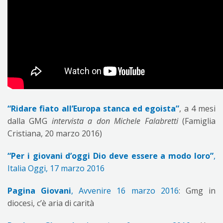
“Ridare fiato all’Europa stanca ed egoista”
, a 4 mesi
dalla GMG
intervista a don Michele Falabretti
(Famiglia
Cristiana, 20 marzo 2016)
“Per i giovani d’oggi Dio deve essere a modo loro”
,
Italia Oggi, 17 marzo 2016
Pagina Giovani
, Avvenire 16 marzo 2016
: Gmg in
diocesi, c’è aria di carità