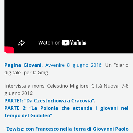
Pagina Giovani
, Avvenire 8 giugno 2016
: Un “diario
digitale” per la Gmg
Intervista a mons. Celestino Migliore, Città Nuova, 7-8
giugno 2016:
PARTE1: “Da Czestochowa a Cracovia”
.
PARTE 2: “La Polonia che attende i giovani nel
tempo del Giubileo”
“Dzwisz: con Francesco nella terra di Giovanni Paolo